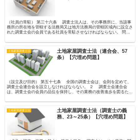
（社員の常駐） 第三十六条 調査士法人は、その事務所に、当該事
務所の所在地を管轄する法務局又は地方法務局の管轄区域内に設立さ
れた調査士会の会員である社員を常駐させなければならない。 問
題 解答 逆暗記 よく問われる箇所です。例えば、...
土地家屋調査士法（連合会、57
土地家屋調査士法
条）【穴埋め問題】
（設立及び目的） 第五十七条 全国の調査士会は、会則を定めて、
調査士会連合会を設立しなければならない。 ２ 調査士会連合会
は、調査士会の会員の品位を保持し、その業務の改善進歩を図るた
め、調査士会及びその会員の指導及び連絡に関する事務を...
土地家屋調査士法（調査士の義
土地家屋調査士法
務、23～25条）【穴埋め問題】