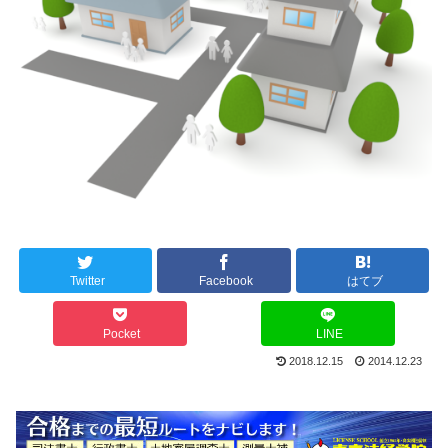
Twitter
Facebook
はてブ
Pocket
LINE
2018.12.15
2014.12.23