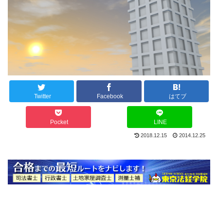
Twitter
Facebook
はてブ
Pocket
LINE
2018.12.15
2014.12.25