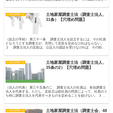
た協会の理事又は職員は、一年以下の懲役又は百万円...
土地家屋調査士法（調査士法人、
土地家屋調査士法
31条）【穴埋め問題】
（設立の手続） 第三十一条 調査士法人を設立するには、その社員
となろうとする調査士が、共同して定款を定めなければならない。
２ 調査士法人の定款は、公証人の認証を受けなければ、その効力
を生じない。 ３ 定款には、少なくとも次に掲げる...
土地家屋調査士法（調査士法人、
土地家屋調査士法
35条の2）【穴埋め問題】
（法人の代表） 第三十五条の二 調査士法人の社員は、各自調査士
法人を代表する。ただし、定款又は総社員の同意によって、社員のう
ち特に調査士法人を代表すべきものを定めることを妨げない。 ３
第一項の規定により調査士法人を代表する社員は、調...
土地家屋調査士法（調査士会、48
土地家屋調査士法