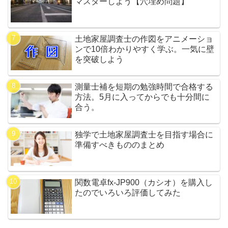
マスターしよう【穴埋め問題】
土地家屋調査士の作図をアニメーショ
ンで10倍わかりやすく学ぶ。一気に壁
を突破しよう
測量士補を短期の勉強時間で合格する
方法。5月に入ってからでも十分間に
合う。
独学で土地家屋調査士を目指す場合に
準備すべきもののまとめ
関数電卓fx-JP900（カシオ）を購入し
たのでいろいろ評価してみた