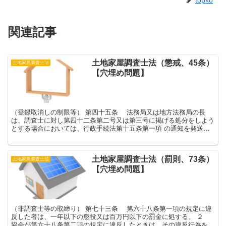
topko
関連記事
土地家屋調査士法（懲戒、45条）
土地家屋調査士法
【穴埋め問題】
（登録取消しの制限等） 第四十五条 法務局又は地方法務局の長
は、調査士に対し第四十二条第二号又は第三号に掲げる処分をしよう
とする場合においては、行政手続法第十五条第一項 の通知を発送
し、又は同条第三項 前段の掲示をした後直ちに調査士会連...
土地家屋調査士法（罰則、73条）
土地家屋調査士法
【穴埋め問題】
（非調査士等の取締り） 第七十三条 第六十八条第一項の規定に違
反した者は、一年以下の懲役又は百万円以下の罰金に処する。 ２
協会が第六十八条第二項の規定に違反したときは、その違反行為をし