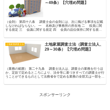
～49条）【穴埋め問題】
（会則） 第四十八条 調査士会の会則には、次に掲げる事項を記載
しなければならない。 一 名称及び事務所の所在地 二 役員に関
する規定 三 会議に関する規定 四 会員の品位保持に関する規定
五 会員の執務に関する規定 六 入会...
土地家屋調査士法（調査士法人、
土地家屋調査士法
29～30条）【穴埋め問題】
（業務の範囲） 第二十九条 調査士法人は、調査士の業務を行うほ
か、定款で定めるところにより、法令等に基づきすべての調査士が行
うことができるものとして法務省令で定める業務の全部又は一部を行
うことができる。 （登記） 第三十条 調査士法人...
スポンサーリンク