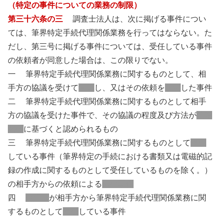
（特定の事件についての業務の制限）
第三十六条の三
調査士法人は、次に掲げる事件につい
ては、筆界特定手続代理関係業務を行ってはならない。た
だし、第三号に掲げる事件については、受任している事件
の依頼者が同意した場合は、この限りでない。
一 筆界特定手続代理関係業務に関するものとして、相
手方の協議を受けて
賛助
し、又はその依頼を
承諾
した事件
二 筆界特定手続代理関係業務に関するものとして相手
方の協議を受けた事件で、その協議の程度及び方法が
信頼
関係
に基づくと認められるもの
三 筆界特定手続代理関係業務に関するものとして
受任
している事件（筆界特定の手続における書類又は電磁的記
録の作成に関するものとして受任しているものを除く。）
の相手方からの依頼による
他の事件
四
使用人
が相手方から筆界特定手続代理関係業務に関
するものとして
受任
している事件