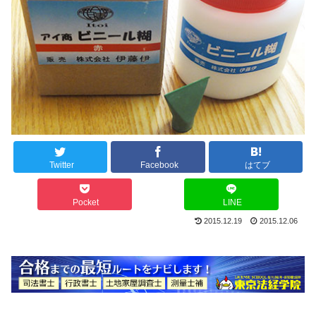
Twitter
Facebook
はてブ
Pocket
LINE
2015.12.19
2015.12.06