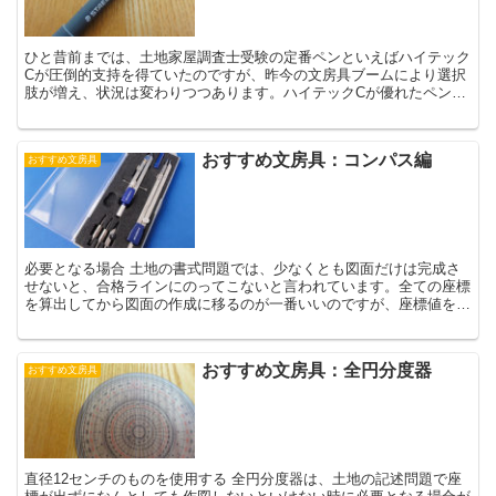
ひと昔前までは、土地家屋調査士受験の定番ペンといえばハイテック
Cが圧倒的支持を得ていたのですが、昨今の文房具ブームにより選択
肢が増え、状況は変わりつつあります。ハイテックCが優れたペンで
あることは間違いないのですが、ここではより建物の書式問...
おすすめ文房具：コンパス編
おすすめ文房具
必要となる場合 土地の書式問題では、少なくとも図面だけは完成さ
せないと、合格ラインにのってこないと言われています。全ての座標
を算出してから図面の作成に移るのが一番いいのですが、座標値を求
める時間が足りなかったり、算出方法がわからない場合で...
おすすめ文房具：全円分度器
おすすめ文房具
直径12センチのものを使用する 全円分度器は、土地の記述問題で座