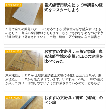
書式練習用紙を使って申請書の様
おすすめ文房具
式をマスターしよう
１冊で全ての問題パターンに対応できる 受験生が必ず購入すべきも
のとして、書式の練習用紙があります。なかでもおすすめなのが東京
法経学院より発売されている、土地、建物、区分建物の各申請書と図
面用紙がフルセットになった練習用紙です。セット内容は...
おすすめ文房具：三角定規編 東
おすすめ文房具
京法経学院の定規とLECの定規を
比べてみた
東京法経かＬＥＣか 土地家屋調査士試験に特化した三角定規が、東
京法経とＬＥＣから販売されています。いずれも1/250と1/500の縮尺
が入っており、作図しやすいように作成されているので、どちらかを
選べば間違いありません。これ以外の一般の三...
おすすめ文房具：書式（建物）の
おすすめ文房具
ペン編