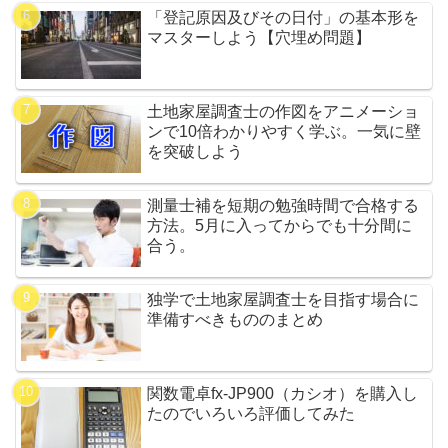
「登記原因及びその日付」の基本形を
マスターしよう【穴埋め問題】
土地家屋調査士の作図をアニメーショ
ンで10倍わかりやすく学ぶ。一気に壁
を突破しよう
測量士補を短期の勉強時間で合格する
方法。5月に入ってからでも十分間に
合う。
独学で土地家屋調査士を目指す場合に
準備すべきもののまとめ
関数電卓fx-JP900（カシオ）を購入し
たのでいろいろ評価してみた