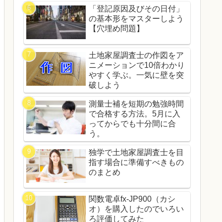
「登記原因及びその日付」
の基本形をマスターしよう
【穴埋め問題】
土地家屋調査士の作図をア
ニメーションで10倍わかり
やすく学ぶ。一気に壁を突
破しよう
測量士補を短期の勉強時間
で合格する方法。5月に入
ってからでも十分間に合
う。
独学で土地家屋調査士を目
指す場合に準備すべきもの
のまとめ
関数電卓fx-JP900（カシ
オ）を購入したのでいろい
ろ評価してみた