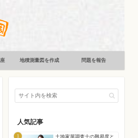
座
地積測量図を作成
問題を報告
人気記事
土地家屋調査士の難易度と