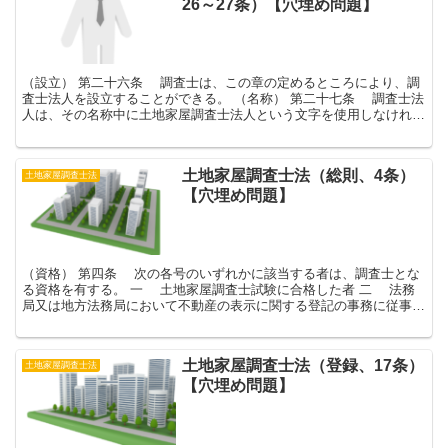
26～27条）【穴埋め問題】
（設立） 第二十六条 調査士は、この章の定めるところにより、調
査士法人を設立することができる。 （名称） 第二十七条 調査士法
人は、その名称中に土地家屋調査士法人という文字を使用しなければ
ならない。 問題 解答 逆暗記 原則として...
土地家屋調査士法（総則、4条）
土地家屋調査士法
【穴埋め問題】
（資格） 第四条 次の各号のいずれかに該当する者は、調査士とな
る資格を有する。 一 土地家屋調査士試験に合格した者 二 法務
局又は地方法務局において不動産の表示に関する登記の事務に従事し
た期間が通算して十年以上になる者であって、法務...
土地家屋調査士法（登録、17条）
土地家屋調査士法
【穴埋め問題】