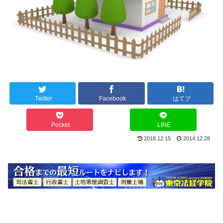
Twitter
Facebook
はてブ
Pocket
LINE
2018.12.15
2014.12.28