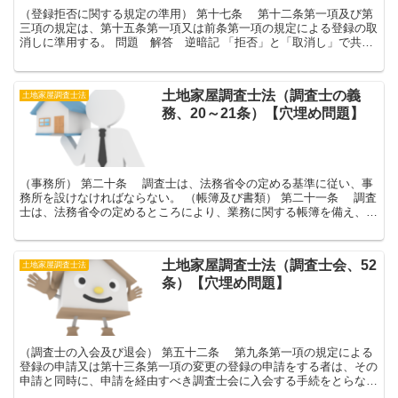
（登録拒否に関する規定の準用） 第十七条 第十二条第一項及び第
三項の規定は、第十五条第一項又は前条第一項の規定による登録の取
消しに準用する。 問題 解答 逆暗記 「拒否」と「取消し」で共通
するところ。 ・審査請求の相手方が法務大臣 ...
土地家屋調査士法（調査士の義
土地家屋調査士法
務、20～21条）【穴埋め問題】
（事務所） 第二十条 調査士は、法務省令の定める基準に従い、事
務所を設けなければならない。 （帳簿及び書類） 第二十一条 調査
士は、法務省令の定めるところにより、業務に関する帳簿を備え、且
つ、関係書類を保存しなければならない。 問...
土地家屋調査士法（調査士会、52
土地家屋調査士法
条）【穴埋め問題】
（調査士の入会及び退会） 第五十二条 第九条第一項の規定による
登録の申請又は第十三条第一項の変更の登録の申請をする者は、その
申請と同時に、申請を経由すべき調査士会に入会する手続をとらなけ
ればならない。 ２ 前項の規定により入会の手続を...