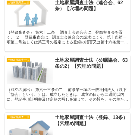
土地家屋調査士法（連合会、62
土地家屋調査士法
条）【穴埋め問題】
（登録審査会） 第六十二条 調査士会連合会に、登録審査会を置
く。 ２ 登録審査会は、調査士会連合会の請求により、第十条第一
項第二号若しくは第三号の規定による登録の拒否又は第十六条第一項
の規定による登録の取消しについて審議を行うものとす...
土地家屋調査士法（公嘱協会、63
土地家屋調査士法
条の2）【穴埋め問題】
（成立の届出） 第六十三条の二 前条第一項の一般社団法人（以下
「協会」という。）は、成立したときは、成立の日から二週間以内
に、登記事項証明書及び定款の写しを添えて、その旨を、その主たる
事務所の所在地を管轄する法務局又は地方法務局の長及び...
土地家屋調査士法（登録、13条）
土地家屋調査士法
【穴埋め問題】