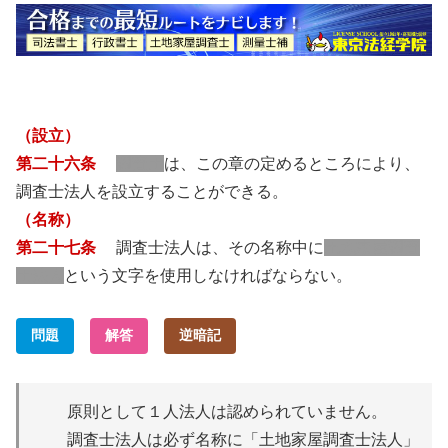
（設立）
第二十六条
調査士
は、この章の定めるところにより、
調査士法人を設立することができる。
（名称）
第二十七条
調査士法人は、その名称中に
土地家屋調査
士法人
という文字を使用しなければならない。
問題
解答
逆暗記
原則として１人法人は認められていません。
調査士法人は必ず名称に「土地家屋調査士法人」