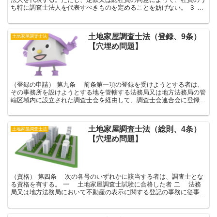
ち特に調査士法人を代表すべきものを定めることを妨げない。 ３
第一項の規定により調査士法人を代表する社員は、調...
土地家屋調査士法（登録、9条）
土地家屋調査士法
【穴埋め問題】
（登録の申請） 第九条 前条第一項の登録を受けようとする者は、
その事務所を設けようとする地を管轄する法務局又は地方法務局の管
轄区域内に設立された調査士会を経由して、調査士会連合会に登録申
請書を提出しなければならない。 ２ 前項の登録申...
土地家屋調査士法（総則、4条）
土地家屋調査士法
【穴埋め問題】
（資格） 第四条 次の各号のいずれかに該当する者は、調査士とな
る資格を有する。 一 土地家屋調査士試験に合格した者 二 法務
局又は地方法務局において不動産の表示に関する登記の事務に従事し
た期間が通算して十年以上になる者であって、法務...