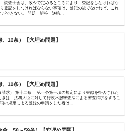
条 調査士会は、政令で定めるところにより、登記をしなければな
より登記をしなければならない事項は、登記の後でなければ、これ
をもって第三者に対抗することができない。 問題 解答 逆暗...
録、16条）【穴埋め問題】
録、12条）【穴埋め問題】
査請求） 第十二条 第十条第一項の規定により登録を拒否された
ときは、法務大臣に対して行政不服審査法による審査請求をするこ
項の規定による登録の申請をした者は...
会、58～59条）【穴埋め問題】