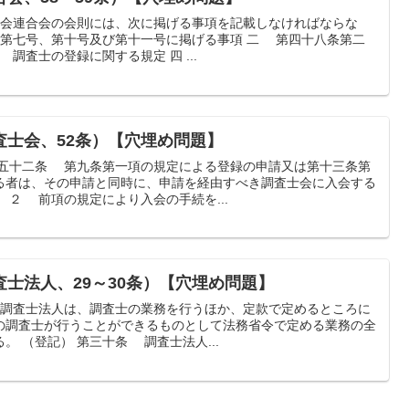
士会連合会の会則には、次に掲げる事項を記載しなければならな
、第七号、第十号及び第十一号に掲げる事項 二 第四十八条第二
調査士の登録に関する規定 四 ...
査士会、52条）【穴埋め問題】
第五十二条 第九条第一項の規定による登録の申請又は第十三条第
る者は、その申請と同時に、申請を経由すべき調査士会に入会する
 ２ 前項の規定により入会の手続を...
士法人、29～30条）【穴埋め問題】
 調査士法人は、調査士の業務を行うほか、定款で定めるところに
の調査士が行うことができるものとして法務省令で定める業務の全
。 （登記） 第三十条 調査士法人...