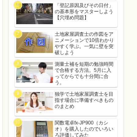
「登記原因及びその日付」
の基本形をマスターしよう
【穴埋め問題】
土地家屋調査士の作図をア
ニメーションで10倍わかり
やすく学ぶ。一気に壁を突
破しよう
測量士補を短期の勉強時間
で合格する方法。5月に入
ってからでも十分間に合
う。
独学で土地家屋調査士を目
指す場合に準備すべきもの
のまとめ
関数電卓fx-JP900（カシ
オ）を購入したのでいろい
ろ評価してみた