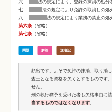
六
測量
法の規定により、登録の抹消の処分
七
建築士
法の規定により免許の取消しの処
八
司法書士
法の規定により業務の禁止の処
第六条
（省略）
第七条
（省略）
問題
解答
逆暗記
頻出です。よそで免許の抹消、取り消
査士となる資格を欠くとするものです
せん。
刑の執行猶予を受けた者も欠格事由に
当するものではなくなります
。