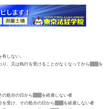
を有しない。
わり、又は執行を受けることがなくなってから
三年
を
その処分の日から
三年
を経過しない者
分を受け、その処分の日から
三年
を経過しない者