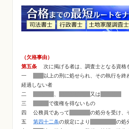
（欠格事由）
第五条
次に掲げる者は、調査士となる資格
一
禁錮
以上の刑に処せられ、その執行を終
経過しない者
二
未成年者
、
成年被後見人
又は
被保佐人
三
破産者
で復権を得ないもの
四 公務員であって
懲戒免職
の処分を受け、
五
第四十二条
の規定により
業務の禁止
の処