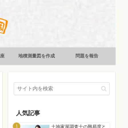
座
地積測量図を作成
問題を報告
人気記事
土地家屋調査士の難易度と