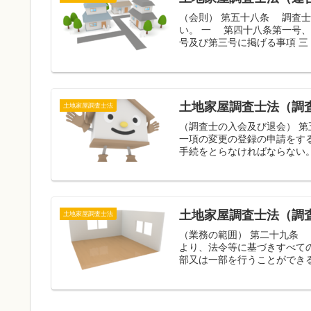
（会則） 第五十八条 調査
い。 一 第四十八条第一号
号及び第三号に掲げる事項 三 
土地家屋調査士法（調
土地家屋調査士法
（調査士の入会及び退会） 
一項の変更の登録の申請をす
手続をとらなければならない。
土地家屋調査士法（調査
土地家屋調査士法
（業務の範囲） 第二十九条
より、法令等に基づきすべて
部又は一部を行うことができる