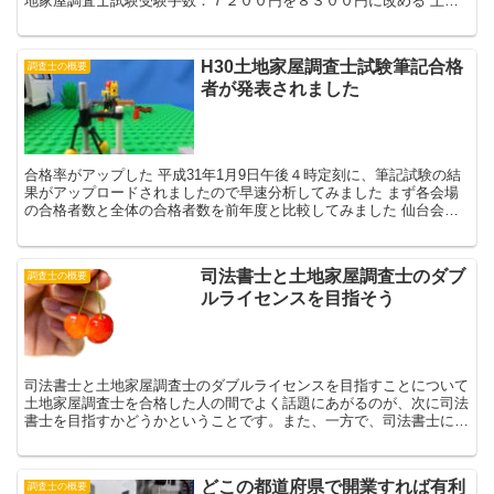
地家屋調査士試験受験手数：７２００円を８３００円に改める 土地
家屋調査士ADR認定手数料：２４００...
H30土地家屋調査士試験筆記合格
調査士の概要
者が発表されました
合格率がアップした 平成31年1月9日午後４時定刻に、筆記試験の結
果がアップロードされましたので早速分析してみました まず各会場
の合格者数と全体の合格者数を前年度と比較してみました 仙台会場
で合格者数が大幅に増えていますね。全体的に...
司法書士と土地家屋調査士のダブ
調査士の概要
ルライセンスを目指そう
司法書士と土地家屋調査士のダブルライセンスを目指すことについて
土地家屋調査士を合格した人の間でよく話題にあがるのが、次に司法
書士を目指すかどうかということです。また、一方で、司法書士に合
格したので、調査士が気になっているという人もいるでし...
どこの都道府県で開業すれば有利
調査士の概要