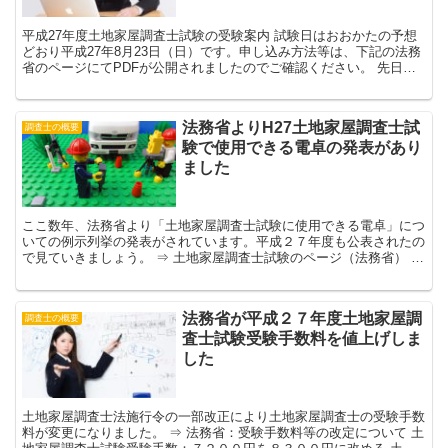
平成27年度土地家屋調査士試験の受験案内 試験日はおおかたの予想
どおり平成27年8月23日（日）です。申し込み方法等は、下記の法務
省のページにてPDFが公開されましたのでご確認ください。 先日も
ご案内したところですが、今年から受験手...
法務省よりH27土地家屋調査士試
調査士の概要
験で使用できる電卓の発表があり
ました
ここ数年、法務省より「土地家屋調査士試験に使用できる電卓」につ
いての例示列挙の発表がされています。平成２７年度も公表されたの
で見ていきましょう。 ⇒ 土地家屋調査士試験のページ（法務省） 追
加された主な関数電卓 fx-JP500・fx...
法務省が平成２７年度土地家屋調
調査士の概要
査士試験受験手数料を値上げしま
した
土地家屋調査士法施行令の一部改正により土地家屋調査士の受験手数
料が変更になりました。 ⇒ 法務省：受験手数料等の改定について 土