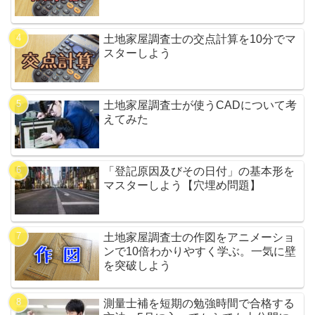
土地家屋調査士の交点計算を10分でマ
スターしよう
土地家屋調査士が使うCADについて考
えてみた
「登記原因及びその日付」の基本形を
マスターしよう【穴埋め問題】
土地家屋調査士の作図をアニメーショ
ンで10倍わかりやすく学ぶ。一気に壁
を突破しよう
測量士補を短期の勉強時間で合格する