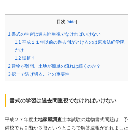
目次
[
hide
]
1
書式の学習は過去問重視でなければいけない
1.1
平成１１年以前の過去問がとけるのは東京法経学院
だけ
1.2
誤植？
2
建物が難問、土地が簡単の流れは続くのか？
3
択一で逃げ切ることの重要性
書式の学習は過去問重視でなければいけない
平成２７年度
土地家屋調査士
本試験の建物書式問題は、予
備校でも２階か３階というところで解答速報が割れました