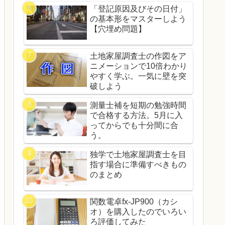
「登記原因及びその日付」
の基本形をマスターしよう
【穴埋め問題】
土地家屋調査士の作図をア
ニメーションで10倍わかり
やすく学ぶ。一気に壁を突
破しよう
測量士補を短期の勉強時間
で合格する方法。5月に入
ってからでも十分間に合
う。
独学で土地家屋調査士を目
指す場合に準備すべきもの
のまとめ
関数電卓fx-JP900（カシ
オ）を購入したのでいろい
ろ評価してみた