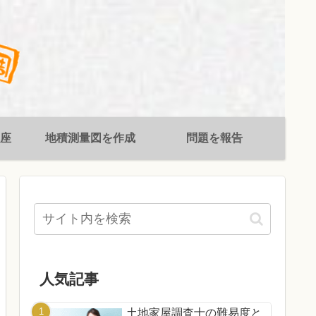
座
地積測量図を作成
問題を報告
人気記事
土地家屋調査士の難易度と