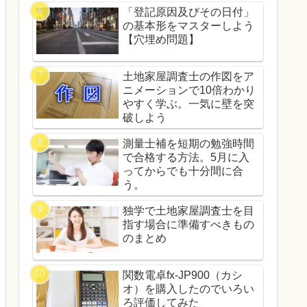
「登記原因及びその日付」
の基本形をマスターしよう
【穴埋め問題】
土地家屋調査士の作図をア
ニメーションで10倍わかり
やすく学ぶ。一気に壁を突
破しよう
測量士補を短期の勉強時間
で合格する方法。5月に入
ってからでも十分間に合
う。
独学で土地家屋調査士を目
指す場合に準備すべきもの
のまとめ
関数電卓fx-JP900（カシ
オ）を購入したのでいろい
ろ評価してみた