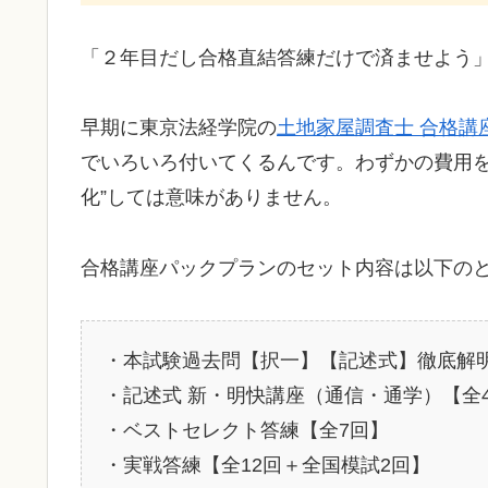
「２年目だし合格直結答練だけで済ませよう
早期に東京法経学院の
土地家屋調査士 合格講
でいろいろ付いてくるんです。わずかの費用を
化”しては意味がありません。
合格講座パックプランのセット内容は以下の
・本試験過去問【択一】【記述式】徹底解
・記述式 新・明快講座（通信・通学）【全
・ベストセレクト答練【全7回】
・実戦答練【全12回＋全国模試2回】