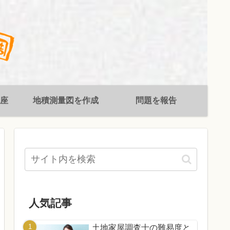
座
地積測量図を作成
問題を報告
人気記事
土地家屋調査士の難易度と