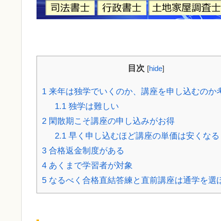
目次
[
hide
]
1
来年は独学でいくのか、講座を申し込むのか
1.1
独学は難しい
2
閑散期こそ講座の申し込みがお得
2.1
早く申し込むほど講座の単価は安くなる
3
合格返金制度がある
4
あくまで学習者が対象
5
なるべく合格直結答練と直前講座は通学を選